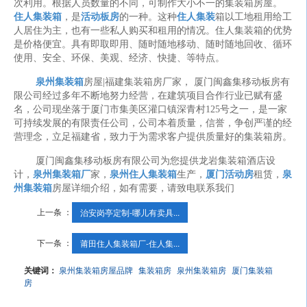
次利用。根据人员数量的不同，可制作大小不一的集装箱房屋。
住人集装箱
，是
活动板房
的一种。这种
住人集装
箱以工地租用给工
人居住为主，也有一些私人购买和租用的情况。住人集装箱的优势
是价格便宜。具有即取即用、随时随地移动、随时随地回收、循环
使用、安全、环保、美观、经济、快捷、等特点。
泉州集装箱
房屋|福建集装箱房厂家， 厦门闽鑫集移动板房有
限公司经过多年不断地努力经营，在建筑项目合作行业已赋有盛
名，公司现坐落于厦门市集美区灌口镇深青村125号之一，是一家
可持续发展的有限责任公司，公司本着质量，信誉，争创严谨的经
营理念，立足福建省，致力于为需求客户提供质量好的集装箱房。
厦门闽鑫集移动板房有限公司为您提供龙岩集装箱酒店设
计，
泉州集装箱厂
家，
泉州住人集装箱
生产，
厦门活动房
租赁，
泉
州集装箱
房屋详细介绍，如有需要，请致电联系我们
上一条 ：
治安岗亭定制-哪儿有卖具...
下一条 ：
莆田住人集装箱厂-住人集...
关键词：
泉州集装箱房屋品牌
集装箱房
泉州集装箱房
厦门集装箱
房