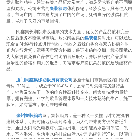
意进取的精神，通过各类产品研发及生产，满足需求客户的不同愿
望和要求。公司主营的
集装箱房
薄利多销，经济实惠，具有住人用
途，市场广阔，在福建占据了广阔的市场，凭借自身的诚信和质
量，得到了良好的市场回馈。
闽鑫集长期以来以雄厚的技术力量，优良的产品品质和完善
的售后服务不断赢得市场。购买闽鑫集的
集装箱
房时用户可以通过
现金支付;银行转账进行付款，付款之后我们将会在双方协商的时
间内进行发货，运费买卖双方协商，保证准确的交期。我公司承诺
为大家提供免费产品信息咨询的售后服务，并以良好的产品质量，
竟争性的价格和周到的服务，向需求客户提供高品质的建筑建材产
品。
厦门闽鑫集移动板房有限公司
落座于厦门市集美区灌口镇深
青村125号之一，成立于2016-03-10，是专门对集装箱房进行生
产，销售及安装于一体的综合性高科技企业。闽鑫集技术力量雄
厚，拥有完整、科学的质量管理体系和一支技术熟练的生产、施工
队伍。如有需求，欢迎来电垂询。
泉州集装箱房
屋，集装箱房，是一种又一次撞击时尚潮流的
建筑体系，可随时随地移动到各地，为人们带来更方便的舒适生
活。通过太阳能光电板可供室内用电，太阳能热水器可供暖、供
水，室内淋浴、生活用水的排放由污水处理系统进行净化，以便再