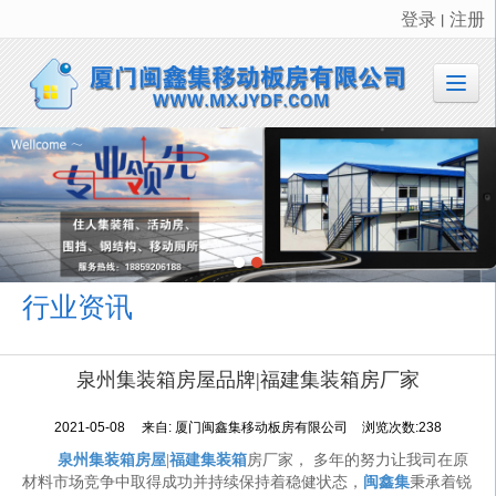
登录
注册
丨
很遗憾，因您的浏览器版本过低导致无法获得最佳浏览体验，推荐下载安装谷歌浏览器！
行业资讯
泉州集装箱房屋品牌|福建集装箱房厂家
2021-05-08
来自:
厦门闽鑫集移动板房有限公司
浏览次数:238
泉州集装箱房屋
|
福建集装箱
房厂家， 多年的努力让我司在原
材料市场竞争中取得成功并持续保持着稳健状态，
闽鑫集
秉承着锐