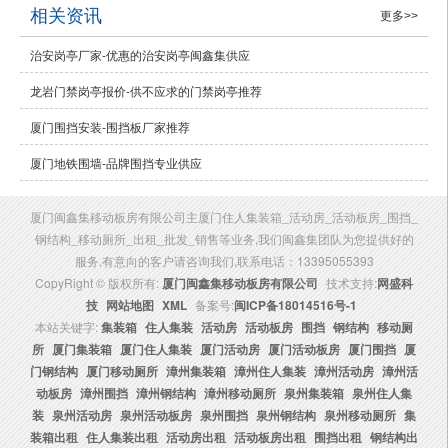
相关资讯
更多>>
治安岗亭厂家-优惠的治安岗亭闽鑫集供应
龙岩门禁岗亭报价-供不应求的门禁岗亭推荐
厦门围挡安装-围挡板厂家推荐
厦门地铁围墙-品牌围挡专业供应
厦门闽鑫集移动板房有限公司主厦门住人集装箱_活动房_活动板房_围挡_
钢结构_移动厕所_出租_批发_销售等业务,我们闽鑫集团队为您提供好的
服务,有意向的客户请咨询我们,联系电话：13395055393
CopyRight © 版权所有:
厦门闽鑫集移动板房有限公司
技术支持:
网盛科
技
网站地图
XML
备案号:
闽ICP备18014516号-1
本站关键字:
集装箱
住人集装
活动房
活动板房
围挡
钢结构
移动厕
所
厦门集装箱
厦门住人集装
厦门活动房
厦门活动板房
厦门围挡
厦
门钢结构
厦门移动厕所
漳州集装箱
漳州住人集装
漳州活动房
漳州活
动板房
漳州围挡
漳州钢结构
漳州移动厕所
泉州集装箱
泉州住人集
装
泉州活动房
泉州活动板房
泉州围挡
泉州钢结构
泉州移动厕所
集
装箱出租
住人集装出租
活动房出租
活动板房出租
围挡出租
钢结构出