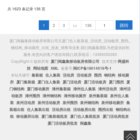
共 1623 条记录 136 页
跳转
1
2
3
>>
136
厦门闽鑫集移动板房有限公司主厦门住人集装箱_活动房_活动板房_围挡_
钢结构_移动厕所_出租_批发_销售等业务,我们闽鑫集团队为您提供好的
服务,有意向的客户请咨询我们,联系电话：13395055393
CopyRight © 版权所有:
厦门闽鑫集移动板房有限公司
技术支持:
网盛科
技
网站地图
XML
备案号:
闽ICP备18014516号-1
本站关键字:
集装箱
住人集装
活动房
活动板房
围挡
钢结构
移动厕
所
厦门集装箱
厦门住人集装
厦门活动房
厦门活动板房
厦门围挡
厦
门钢结构
厦门移动厕所
漳州集装箱
漳州住人集装
漳州活动房
漳州活
动板房
漳州围挡
漳州钢结构
漳州移动厕所
泉州集装箱
泉州住人集
装
泉州活动房
泉州活动板房
泉州围挡
泉州钢结构
泉州移动厕所
集
装箱出租
住人集装出租
活动房出租
活动板房出租
围挡出租
钢结构出
租
移动厕所出租
厦门集装箱批发
厦门住人集装批发
厦门活动房批发
厦门活动板房批发
闽鑫集