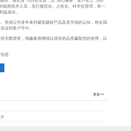
箱房，做企业”为办企宗旨，以“用心服务，客户至上”为经
质的箱房技术人员，实行规范化、人性化、科学化管理，有一
利益放在。
靠。凭借公司多年来对建筑建材产品及其市场的认知，和全国
并送达到客户手中。
获得无数荣誉，闽鑫集将继续以优良的品质赢取您的使用，以
情信息
.
更多>>
多少