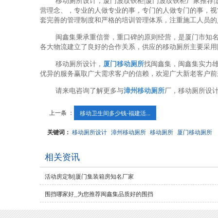
移动厕所设计，厦门波纹铁柜|厦门波纹铁柜厂家推荐
营理念、，专业的人做专业的事，专门的人做专门的事，视
套完善的管理制度和严格的培训管理体系，注重施工人员的
闽鑫集秉承重信誉，重口碑的原则经营，是厦门市知
各大物流建立了良好的合作关系，供应的移动厕所主要采用
移动厕所设计，
厦门移动厕所
找闽鑫集，闽鑫集实力
优异的服务赢取广大需求客户的信赖，欢迎广大新老客户前
请来电咨询了解更多与
漳州移动厕所
厂，移动厕所设
上一条 ：
移动卫生间多少钱-福建活...
关键词：
移动厕所设计
漳州移动厕所
移动厕所
厦门移动厕所
相关资讯
活动房定制|厦门集装箱房知名厂家
围挡哪家好_为您推荐闽鑫集品质好的围挡