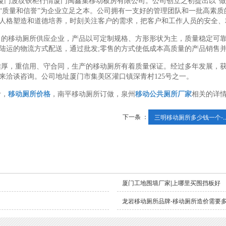
|厦门波纹铁柜行情厦门闽鑫集移动板房有限公司。公司创立之初提出以“做
“质量和信誉”为企业立足之本。公司拥有一支好的管理团队和一批高素
人格塑造和道德培养，时刻关注客户的需求，把客户和工作人员的安全、
名的移动厕所供应企业，产品以可定制规格、方形形状为主，质量稳定可
陆运的物流方式配送，通过批发;零售的方式使低成本高质量的产品销售
雄厚，重信用、守合同，生产的移动厕所有着质量保证。经过多年发展，
来洽谈咨询。公司地址厦门市集美区灌口镇深青村125号之一。
计，
移动厕所价格
，南平移动厕所订做，泉州
移动公共厕所厂家
相关的详
下一条 ：
三明移动厕所多少钱一个-..
厦门工地围墙厂家|上哪里买围挡板好
龙岩移动厕所品牌-移动厕所造价需要