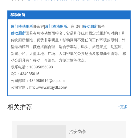
移动厕所
厦门移动厕所
哪家好|
厦门移动厕所
厂家|厦门
移动厕所
报价
移动厕所
因具有可移动性而得名，它是和传统的固定式厕所相对的！和
传统厕所相比，优势非常明显！移动厕所不受任何工作环境的限制，外
型结构轻巧，颜色搭配合理，适合于车站、码头、旅游景点、别墅区、
新建小区、大型工地、广场、人口密集的公共场所及繁华商业街等。 移
动公厕具有可移动、可组合、方便运输等优点。
联系电话：13395055393
QQ：434985616
公司邮箱：434985616@qq.com
公司官网：http://www.mxjydf.com/
相关推荐
+更多
治安岗亭