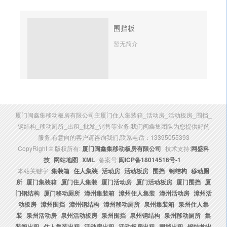
围挡板
暂无简介
厦门闽鑫集移动板房有限公司主厦门住人集装箱_活动房_活动板房_围挡_
钢结构_移动厕所_出租_批发_销售等业务,我们闽鑫集团队为您提供好的
服务,有意向的客户请咨询我们,联系电话：13395055393
CopyRight © 版权所有:
厦门闽鑫集移动板房有限公司
技术支持:
网盛科
技
网站地图
XML
备案号:
闽ICP备18014516号-1
本站关键字:
集装箱
住人集装
活动房
活动板房
围挡
钢结构
移动厕
所
厦门集装箱
厦门住人集装
厦门活动房
厦门活动板房
厦门围挡
厦
门钢结构
厦门移动厕所
漳州集装箱
漳州住人集装
漳州活动房
漳州活
动板房
漳州围挡
漳州钢结构
漳州移动厕所
泉州集装箱
泉州住人集
装
泉州活动房
泉州活动板房
泉州围挡
泉州钢结构
泉州移动厕所
集
装箱出租
住人集装出租
活动房出租
活动板房出租
围挡出租
钢结构出