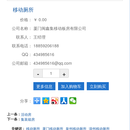
移动厕所
价格：
￥
0.00
公司名称：
厦门闽鑫集移动板房有限公司
联系人：
王经理
联系电话：
18859206188
QQ：
434985616
公司邮箱：
434985616@qq.com
-
+
更多信息
加入购物车
立刻购买
分享：
上一条：
活动房
下一条：
集装箱房
关键词：
移动厕所
厦门移动厕所
泉州移动厕所
漳州移动厕所